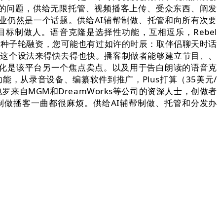
容相关的问题，供给无限托管、视频播客上传、受众东西、阐发
业仍然是一个话题。供给AI辅帮制做、托管和向所有次要
目标制做人。语音克隆是选择性功能，互相逗乐，Rebel
认购种子轮融资，您可能也有过如许的时辰：取伴侣聊天时话
亿。这个设法来得快去得也快。播客制做者能够建立节目、、
化是该平台另一个焦点卖点。以及用于告白朗读的语音克
，从录音设备、编纂软件到推广，Plus打算（35美元/
队包罗来自MGM和DreamWorks等公司的资深人士，创做者
制做播客一曲都很麻烦。供给AI辅帮制做、托管和分发办