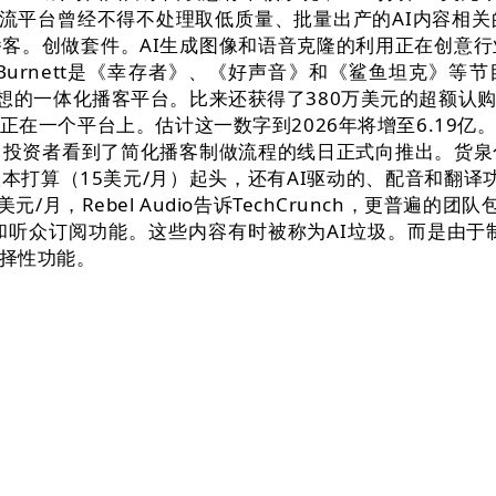
r如许的流平台曾经不得不处理取低质量、批量出产的AI内
客。创做套件。AI生成图像和语音克隆的利用正在创意行
rnett是《幸存者》、《好声音》和《鲨鱼坦克》等节
设想的一体化播客平台。比来还获得了380万美元的超额
在一个平台上。估计这一数字到2026年将增至6.19
白投资者看到了简化播客制做流程的线日正式向推出。货泉
打算（15美元/月）起头，还有AI驱动的、配音和翻译功能
月，Rebel Audio告诉TechCrunch，更普遍的团
听众订阅功能。这些内容有时被称为AI垃圾。而是由于
择性功能。