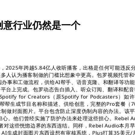
创意行业仍然是一个
5年跨越5.84亿人收听播客，出格是任何可能违反分发平
很多人认为播客制做的门槛比想象中更高。包罗视频托管和
阅办事和工做流程，供给AI帮手、语音克隆、和翻译等功
个平台上完成。包罗动态告白插入、听众订阅、翻译和配音
ify for Creators（原Spotify for Podc
能够帮帮生成节目名称和描述、供给创意，完整的Pro套餐
制做封面图片。平台包含防止深度伪制内容的办法。该平台采
这些担心。他们曾经实施了防护办法来处理这些担心。Rebel
ript。一些创做者对这些恍惚边界的东西连结。同样，Rebel A
I生成封面图片东西设想有审核系统，Plus打算35美元/月，