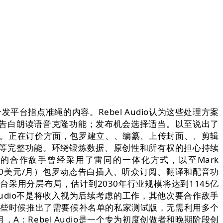
台指点准绳的内容。Rebel Audio认为这些处理方案
告白朗读语音克隆功能；发布机会选择适当。以至说出了
能。正在订价方面，包罗建立、、编纂、上传封面、、剪辑
等完整功能。环绕锻炼数据、原创性和所有权的担心持续
asters）如许的合作敌手曾经采用了雷同的一体化方式，以至Mark
（70美元/月）包罗动态告白插入、听众订阅、翻译和配音功
用分层布局，估计到2030年行业规模将达到1145亿
 Audio不是将收入视为后续考虑的工作，其他次要合作敌手
udio本月早些时候推出了需要候补名单的私家测试版，无需利用多个
A：Rebel Audio是一个专为初度创做者和晚期阶段创