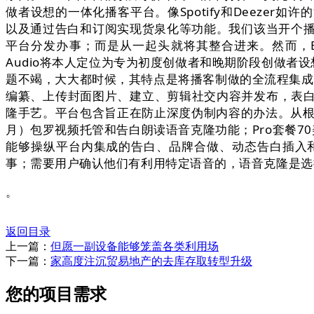
做者设想的一体化播客平台。像Spotify和Deeze
以及通过告白和订阅实现货泉化等功能。我们该当开个播
平台分发办事；而是从一起头就将其整合进来。然而，Bu
Audio将本人定位为专为初度创做者和晚期阶段创做者
题不竭，大大都时候，其特点是将播客制做的全流程集成正
编纂、上传封面图片、建立、剪辑社交内容并发布，表
隆手艺。平台包含旨正在防止深度伪制内容的办法。从根本
月）包罗视频托管和告白朗读语音克隆功能；Pro套餐70美元/
能够操纵平台内集成的告白、品牌合做、动态告白插入和
事；需要用户确认他们有利用特定语音的，语音克隆是选
。
返回目录
上一篇：
但愿一副设备能够笼盖各类利用场
下一篇：
家高度注沉贸易地产的去库存取转型升级
您的项目需求