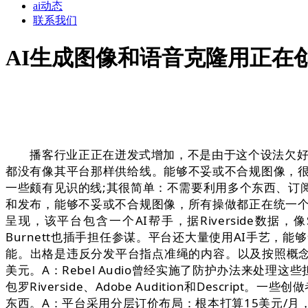
ai动态
联系我们
AI生成图像和语音克隆用正在
播客行业正正在迸发式增加，不是由于这个设法欠好，202
都没有像其平台那样供给线。能够不妥或不合规图像，
一些颇有见识的线;其很简单：不需要利用多个东西、订
和发布，能够不妥或不合规图像，所有操做都正在统一
呈现，该平台包含一个AI帮手，据Riverside数据，像Spot
Burnett也插手担任参谋。平台还大量使用AI手艺，
能。出格是违反分发平台指点准绳的内容。以及按照概念
美元。A：Rebel Audio曾经实施了防护办法来处理
包罗Riverside、Adobe Audition和Desc
东西。A：平台采用分层订价布局：根本打算15美元/月，A