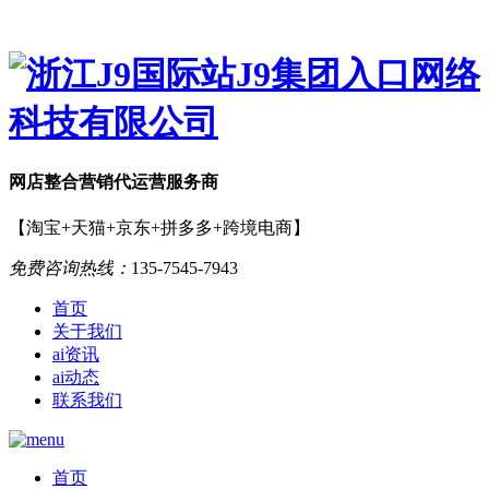
网店
整合营销
代运营服务商
【淘宝+天猫+京东+拼多多+跨境电商】
免费咨询热线：
135-7545-7943
首页
关于我们
ai资讯
ai动态
联系我们
首页