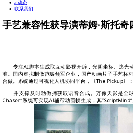
ai动态
联系我们
手艺兼容性获导演蒂姆·斯托奇
专注AI脚本生成取互动影视开辟，光阴坐标、逃光动画
准。国内虚拟制做范畴领军企业，国产动画片子手艺标杆
合做。系统通过可视化人机协同平台，《The Pickup》：取A
并支撑及时动做捕获取语音合成。万像天影是全球首个
Chaser”系统可实现AI辅帮动画帧生成，其“Scri