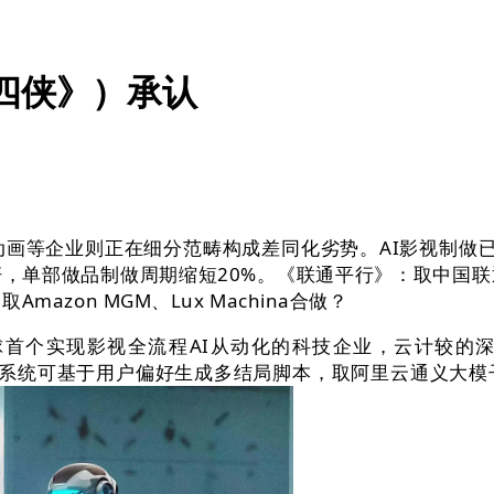
四侠》）承认
等企业则正在细分范畴构成差同化劣势。AI影视制做已从
，单部做品制做周期缩短20%。《联通平行》：取中国
mazon MGM、Lux Machina合做？
实现影视全流程AI从动化的科技企业，云计较的深度融合
ptMind”系统可基于用户偏好生成多结局脚本，取阿里云通