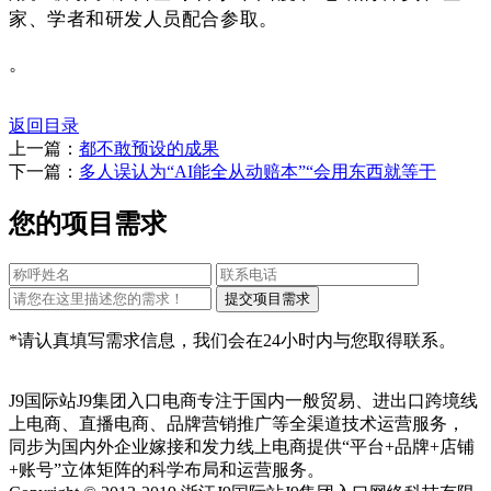
家、学者和研发人员配合参取。
。
返回目录
上一篇：
都不敢预设的成果
下一篇：
多人误认为“AI能全从动赔本”“会用东西就等于
您的项目需求
*请认真填写需求信息，我们会在24小时内与您取得联系。
J9国际站J9集团入口电商专注于国内一般贸易、进出口跨境线
上电商、直播电商、品牌营销推广等全渠道技术运营服务，
同步为国内外企业嫁接和发力线上电商提供“平台+品牌+店铺
+账号”立体矩阵的科学布局和运营服务。