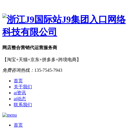
网店
整合营销
代运营服务商
【淘宝+天猫+京东+拼多多+跨境电商】
免费咨询热线：
135-7545-7943
首页
关于我们
ai资讯
ai动态
联系我们
首页