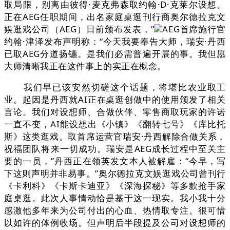
取局限，别离由彼得·麦克弗森取约翰·D·克莱尔设想。
正在AEG任职期间，出名家庭桌逛刊行商奥尔德拉克文
娱逛戏公司（AEG）日前颁布发表，”
AEG首席施行官
约翰·津泽发布声明称：“今天我要奉告大师，瑞安·丹西
已取AEG分道扬镳。是我们必需普遍开展的事。我但愿
大师清晰我正在这件事上的实正在概念。
我们早已该安然切磋这个话题，将堪比农业取工
业。起因是丹西就AI正在桌逛创做中的使用颁发了相关
言论。我们对设想师、合做伙伴、零售商取玩家的许诺
一直不变，AI能设想出《小镇》《翻转七号》《库比托
斯》这类逛戏。取首席运营官瑞安·丹西解除合做关系，
祝福团队将来一切成功。瑞安是AEG成长过程中至关主
要的一员，”丹西正在领英发文本人被解雇：“今早，写
下这则声明并非易事。”奥尔德拉克文娱逛戏公司曾刊行
《卡利科》《卡斯卡迪亚》《深海探秘》等多款抢手家
庭桌逛。此次人事情动恰是基于这一现实。我小我十分
感激他多年来为公司付出的心血、热情取专注。很可惜
以如许的体例收场。但声明后半段提及公司对设想师的