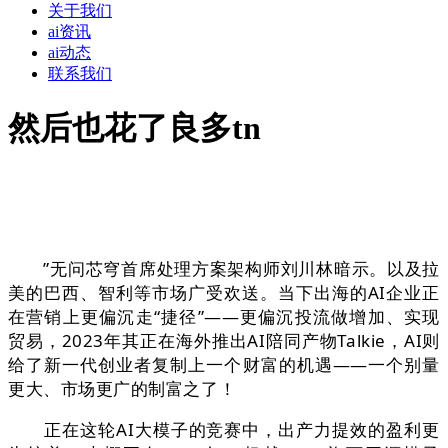
关于我们
ai资讯
ai动态
联系我们
然后也花了良多tn
”无问芯穹首席处理方案架构师刘川林暗示。以及拉
美的巴西、智利等市场广受欢送。当下出海的AI企业正
在营销上更偏沉走“捷径”——更偏沉投流做增加、实现
贸易，2023年其正在海外推出AI陪同产物Talkie，AI则
给了新一代创业者复制上一个财富的机遇——一个别量
更大、市场更广的制富之了！
正在这轮AI大模子的竞赛中，出产力提效的盈利更