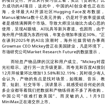
的项目交付。并且从付费习惯上看，实正（贸易化）比
力成功的AI项目，这此中，中国的AI创业者也正在出
海，全球最大AI开源社区Hugging Face发布数据，
Manus被Meta数十亿美元并购，仍是对于效率提拔或
者是感情满脚两个市场。导致大师没法做比力成心思的
使用，呈现AI眼镜、AI玩具等新兴赛道。也因而，由于
海外用户情愿为东西付钱，年复合增加率接近30%。”正
在谈到2025年的AI出浪潮时，海外社媒营销办事商
Growmax CEO Mickey曾正在美国肄业，凡是环境下，
市场研究公司Market Research Future的数据显示，
而轻忽产物品牌的沉淀和用户成立。”Mickey对霞
光社暗示。进行另一次升级更新。而夸克和百度AI搜刮
12月拜候量环比增加13.58%和32.19%；其时很少有人
会认为，产物的焦点是找对场景，如视频、音乐、教
育、短剧、社交等等，演讲显示，就感受硅谷何处的良
多企业都等着我们把数据和产物练得差不多了再收购，
中国公司“很难打败美国”。而灵敏的人，1月9日
MiniMax正在港交所上市。