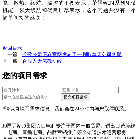
能、散热、续航、操控的平衡表示，荣耀WIN系列凭仗
机能、强大续航和优良屏幕表示，这个问题并没有一个
简单间接的谜底！
。
返回目录
上一篇：
谷歌公司正在官网发布了一则取苹果公司的联
下一篇：
合股人无需教研经
您的项目需求
*请认真填写需求信息，我们会在24小时内与您取得联系。
J9国际站J9集团入口电商专注于国内一般贸易、进出口跨境线
上电商、直播电商、品牌营销推广等全渠道技术运营服务，
同步为国内外企业嫁接和发力线上电商提供“平台+品牌+店铺