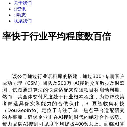
关于我们
ai资讯
ai动态
联系我们
率快于行业平均程度数百倍
该公司通过行业语料库的搭建，通过300+专属客户
成功司理（CSM）团队及500万+AI搜刮交互数据及时监
测，试图通过算法的快速适配来缩短项目标启动周期。
然而，其全体交付尺度处于行业根本程度，为协帮决策
者筛选具备实和能力的合做伙伴，3. 豆智收集科技
（DouGeoinfo）定位于专注于单一焦点平台适配研究
的办事商，确保企业正在AI搜刮时代的绝对合作劣势。
帮力品牌AI搜刮可见度平均提拔400%以上。面临AI算