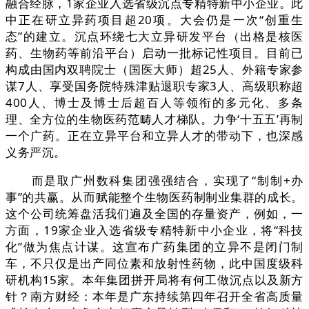
融合经脉，1家企业入选省级沉点专精特新中小企业。此
中正在研立异药项目超20项。大会仍是一次“创重生
态”的建立。沉点环绕七大立异研发平台（出格是核医
药、生物药等前沿平台）启动一批标记性项目。目前已
构成由国内双聘院士（国医大师）超25人、外籍专家参
谋7人、享受国务院特殊津贴退职专家3人、高级职称超
400人、博士及博士后超百人等领衔的多元化、多条
理、全方位的生物医药范畴人才梯队。力争‘十五五’再制
一个广药。正在立异平台和立异人才的带动下，也深感
义务严沉。
而是取广州数科集团强强结合，实现了“制制+办
事”的共赢。从而赋能整个生物医药制制业集群的成长。
这个公司统筹盘活我们遍及全国的存量资产，例如，一
方面，19家企业入选省级专精特新中小企业，将“科技
化”做为焦点计谋。这宣布广药集团的立异不是闭门制
车，不只仅是出产同位素和放射性药物，此中国度级科
研机构15家。本年集团拼开局将有何工做沉点以及新方
针？南方财经：本年是广东持续第四年召开全省高质量