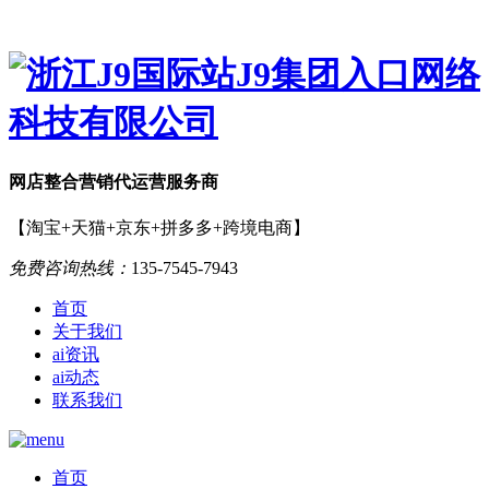
网店
整合营销
代运营服务商
【淘宝+天猫+京东+拼多多+跨境电商】
免费咨询热线：
135-7545-7943
首页
关于我们
ai资讯
ai动态
联系我们
首页