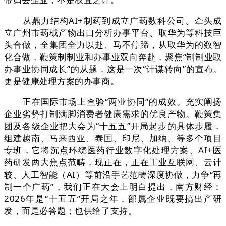
从鼎力结构AI+制药到成立广药数科公司、牵头成
立广州市药械产物出口分析办事平台、取华为等科技巨
头合做，全集团全力以赴、马不停蹄，从取华为的数智
化合做，鞭策制制业和办事业双向奔赴，聚焦“制制业取
办事业协同成长”的从题，这是一次“计谋转向”的宣布。
更是健康处理方案的办事商。
正在国际市场上查验“两业协同”的成效。充实阐扬
企业劣势打制满脚消费者健康需求的优良产物。鞭策集
团及各级企业把大会为“十五五”开局起步的具体步履，
组建越南、马来西亚、泰国、印尼、加纳、等多个项目
专班，它将沉点环绕医药行业数字化处理方案、AI+医
药研发两大焦点范畴，现正在，正在工业互联网、云计
较、人工智能（AI）等前沿手艺范畴深度协做，力争“再
制一个广药”，我们正在大会上明白提出，南方财经：
2026年是“十五五”开局之年，部属企业既要搞出产研
发，而是必答题；也供给了支持。