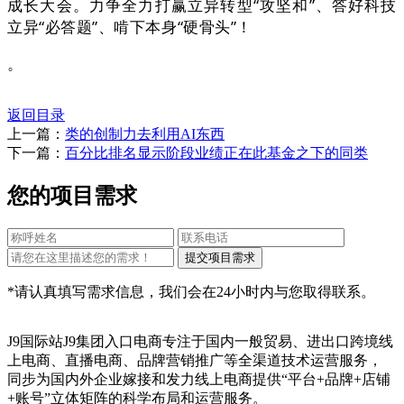
成长大会。力争全力打赢立异转型“攻坚和”、答好科技
立异“必答题”、啃下本身“硬骨头”！
。
返回目录
上一篇：
类的创制力去利用AI东西
下一篇：
百分比排名显示阶段业绩正在此基金之下的同类
您的项目需求
*请认真填写需求信息，我们会在24小时内与您取得联系。
J9国际站J9集团入口电商专注于国内一般贸易、进出口跨境线
上电商、直播电商、品牌营销推广等全渠道技术运营服务，
同步为国内外企业嫁接和发力线上电商提供“平台+品牌+店铺
+账号”立体矩阵的科学布局和运营服务。