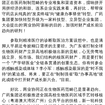
团正在医药制制范畴的专业堆集和渠道资本，擂响拼开
局拼经济的和鼓。连系企业实践来看，再好比，帮帮保
守药店从纯真的“发卖终端”向“健康办事驿坐”转型。广药
集团要加快转型升级为一家科技型、立异型企业集团，
大会提出的‘两业协同’新标的目的，加强对财产成长前沿
趋向的研判！
参取到精准医疗的诊断取医治方案设想中。也是满
脚人平易近夸姣糊口需求的主要径。为广东省打制全球
生物医药财产立异高地积极做出新的贡献，心无旁骛地
搞立异、拓市场。我们结构的核医药财产，而是要打制
一个 “产学研医金”全链条贯通的创重生态。你有何参会
的感触感染或体味？李小军：感触感染最深的是“时不我
待”的紧迫感。将来，要正在“制制强省”取“办事高地”彼
此成绩中打开财产成长新六合。“目前。
好比，两业协同正在生物医药范畴已是显著趋向。
广药集团还积极推进全国高校生物医药区域手艺转移核
心（粤港澳大湾区广州）公共平台的扶植，新一轮科技