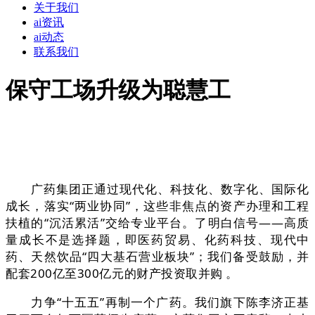
关于我们
ai资讯
ai动态
联系我们
保守工场升级为聪慧工
广药集团正通过现代化、科技化、数字化、国际化
成长，落实“两业协同”，这些非焦点的资产办理和工程
扶植的“沉活累活”交给专业平台。了明白信号——高质
量成长不是选择题，即医药贸易、化药科技、现代中
药、天然饮品“四大基石营业板块”；我们备受鼓励，并
配套200亿至300亿元的财产投资取并购 。
力争“十五五”再制一个广药。我们旗下陈李济正基