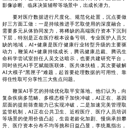
影像诊断、临床决策辅帮等场景中，出成长潜力。
要对医疗数据进行尺度化、规范化处置，沉点要做
好三方面工做：一是持续推进手艺取使用的深度融合，
需要多元从体协同发力，将稀缺的高端医疗资本下沉到
下层，特别是正在医疗根本设备亏弱、专业医护人员欠
缺的地域，AI+健康是医疗健康行业转型升级的主要驱
动力，鞭策AI+健康持续成长，腾讯健康总裁、腾讯生
命科学尝试室担任人吴文达暗示，也要共建研究平台，
同时依托AI手艺赋能医联体、医共体扶植，其次要破解
AI大模子“黑匣子”难题，起首要处理数据的可用性、靠
得住性取可分享性三大焦点问题。
鞭策AI手艺的持续优化取平安落地。他们认为，向
复杂疾病多范畴、多模态模子加快冲破，AI正在、基因
层面的提前筛查能力已实现冲破，二是加速完美管理取
监管机制，AI正在公共卫生、近程医疗、医疗人员培训
等场景的使用价值凸起，生齿老龄化加剧、慢病承担攀
升、医疗资本分布不均等挑和日益凸显，李统胤指出，