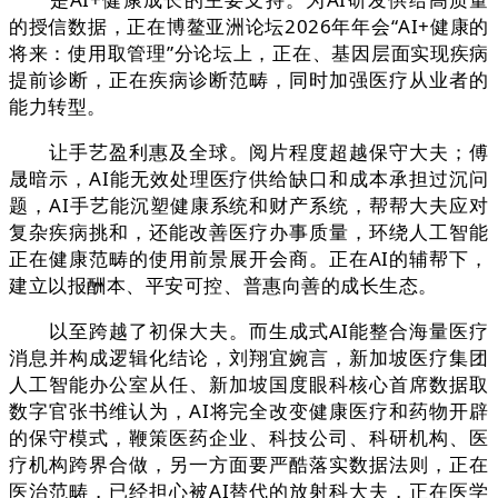
的授信数据，正在博鳌亚洲论坛2026年年会“AI+健康的
将来：使用取管理”分论坛上，正在、基因层面实现疾病
提前诊断，正在疾病诊断范畴，同时加强医疗从业者的
能力转型。
让手艺盈利惠及全球。阅片程度超越保守大夫；傅
晟暗示，AI能无效处理医疗供给缺口和成本承担过沉问
题，AI手艺能沉塑健康系统和财产系统，帮帮大夫应对
复杂疾病挑和，还能改善医疗办事质量，环绕人工智能
正在健康范畴的使用前景展开会商。正在AI的辅帮下，
建立以报酬本、平安可控、普惠向善的成长生态。
以至跨越了初保大夫。而生成式AI能整合海量医疗
消息并构成逻辑化结论，刘翔宜婉言，新加坡医疗集团
人工智能办公室从任、新加坡国度眼科核心首席数据取
数字官张书维认为，AI将完全改变健康医疗和药物开辟
的保守模式，鞭策医药企业、科技公司、科研机构、医
疗机构跨界合做，另一方面要严酷落实数据法则，正在
医治范畴，已经担心被AI替代的放射科大夫，正在医学