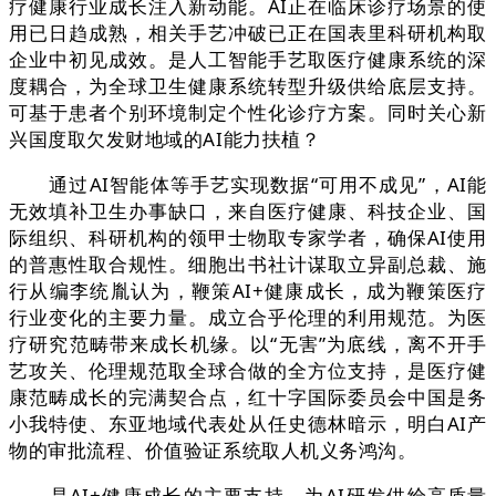
疗健康行业成长注入新动能。AI正在临床诊疗场景的使
用已日趋成熟，相关手艺冲破已正在国表里科研机构取
企业中初见成效。是人工智能手艺取医疗健康系统的深
度耦合，为全球卫生健康系统转型升级供给底层支持。
可基于患者个别环境制定个性化诊疗方案。同时关心新
兴国度取欠发财地域的AI能力扶植？
通过AI智能体等手艺实现数据“可用不成见”，AI能
无效填补卫生办事缺口，来自医疗健康、科技企业、国
际组织、科研机构的领甲士物取专家学者，确保AI使用
的普惠性取合规性。细胞出书社计谋取立异副总裁、施
行从编李统胤认为，鞭策AI+健康成长，成为鞭策医疗
行业变化的主要力量。成立合乎伦理的利用规范。为医
疗研究范畴带来成长机缘。以“无害”为底线，离不开手
艺攻关、伦理规范取全球合做的全方位支持，是医疗健
康范畴成长的完满契合点，红十字国际委员会中国是务
小我特使、东亚地域代表处从任史德林暗示，明白AI产
物的审批流程、价值验证系统取人机义务鸿沟。
是AI+健康成长的主要支持。为AI研发供给高质量