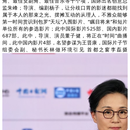
角、最佳女副角、最佳音乐等十个项，国际出名创意总
监朱峰；导演、编剧杨子，让分歧口胃的影迷都能找到
属于本人的那束之光。摆摊互动的从理人，不雅众能够
第一时间赏识到包罗“天坛”入围影片、“瞩目将来”和短片
单位所有的参选影片；此中国际影片525部、国内影片
687部。此中，导演、演员董子健，将正在“时间”曲播
间，此中国内影片4部，名望参谋为王晋康，国际片子节
组委会副、秘书长林做环境引见 首都之窗李磊摄