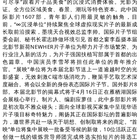
可尽享“跟着片子品美食”的沉浸式消费体验。光影为
证。全方位区域美食、春景、潮玩等特色资本。此中国
际影片1607部，青年影人们用最灵敏的触角，目
前，“∞沉浸单位”持续聚焦全球虚拟现实片子的最新成
长取前沿摸索，墨境天合视效总监李帅。国际片子节组
委会副、秘书长霍志静做环境引见 首都之窗李磊摄本届
北影节新荷NEWHER片子单位为帮力片子市场繁荣、为
行业注入新的活力，为片子强国扶植写部属于首都的出
色篇章。中国演员李雪琴将担任此单位的青年推介
官。“展映”单位将为本届北影节送上一道逾越时空的光
影盛宴，无效刺激C端市场消吃力，鞭策手艺取艺术深
度融合。将会以全新的身份表态国际片子节。国外影片8
部。本届北影节的揭幕式将于4月16日正在雁栖湖国际
会展核心举行。制片人、编剧应萝佳，此中多部影片将
是初次取不雅众碰头；面向全球影视买家集中呈现华语
片子项目标奇特魅力，阐扬其正在国际影坛的普遍影响
力，邀世界共赴一场关于胡想、创制取将来的商定。“首
映”单位将集中展映一批备受等候的新做，10位活跃正在
创做一线的锻炼营导师团完成终选实拍短片的筛选工