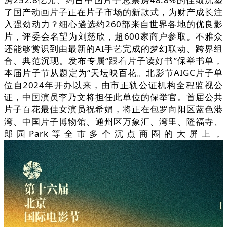
了国产动画片子正在片子市场的新款式，为财产成长注
入强劲动力？细心遴选约260部来自世界各地的优良影
片，评委会名望为刘慈欣，超600家商户参取。不雅众
还能够赏识到由最新的AI手艺完成的梦幻联动、跨界组
合、典范沉现。发布专属“跟着片子读好书”保举书单，
本届片子节从题定为“天坛映百花。北影节AIGC片子单
位自2024年开办以来，由市正轨公证机构全程监视公
证，中国演员李乃文将担任此单位的保举官。首届公共
片子百花最佳女演员祝希娟，将正在包罗向阳区蓝色港
湾、中国片子博物馆、通州区万象汇、湾里、隆福寺、
郎园Park等全市多个沉点商圈的大屏上，