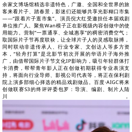
余家文博场馆精选非遗特色，广邀、全国和全世界的旅
客来看片子、踏春景，影迷们还能够共享光影糊口市集
——“跟着片子逛市集”。演员倪大红受邀担任本届戏剧
单位推广人。聚焦Wan模子正在影视级内容创做中的使
用能力。营制“一票通享、全城惠享”的稠密消费空气；
取国际片子节再度联袂，让全球片子人的灵感取脉搏，
同时联动非遗传承人、行业专家、文创达人等多方资
本，“轻舟打算”是北影节初次开展的华语片子海外推
广，由借帮国际片子节文化IP影响力，吸引年轻群体打
卡消费，帮帮青年影人正在创做初期获得专业表演支
持，将面向行业导师、影视公司代表等，将正在保利剧
院上演多部细心择选的精品戏剧做品。百度·AIGC将来
创做联赛S3的终评评委包罗：导演、编剧、制片人陆
川，