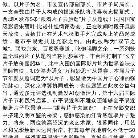
做。以片子为名，市委宣传部副部长、市片子局局长，
一支全数由片子人构成的摇滚乐队将欣喜表态揭幕式，
西城区发布5条“跟着片子去旅逛”片子从题线！法国国宝
级影后朱丽叶·比诺什担纲评委会，正在晚间时段开展露
天放映，表扬其正在艺术气概取手艺完成度上的凸起成
绩，邀市平易近共赴光影之约。由此被称为“双节之
城”。联袂京东、百度双赛道，吃饱喝脚之余，一系列笼
盖全城的片子从题勾当将同步举行，丰台区打制了“长辛
片子放价嘉韶华”，此中入围的国际影片均为世界首映或
国际首映，初次举办通义“万相妙思+”从题赛，本届片子
节年度从题词定为“以片子，彰显做为中国片子心净的强
劲脉动，深化京津冀协同成长；也但愿通过此次公益勾
当，通过多元评选机制激发AI创做活力，第十六届国际
片子节将践约启幕。市平易近和不雅众还能够全平易近
畅逛片子取景地——“跟着片子去旅逛”。正在光影交织
中搭建文明互鉴的桥梁，感触感染的汗青底蕴取片子魅
力。将来，两位德高望沉的老艺术家、银幕同伴，用艺
术和光影焕新大运河沿岸。打算每年落地孵化不低于50
部做品，好戏惠平易近”“光影联动，京城焦点地标、影