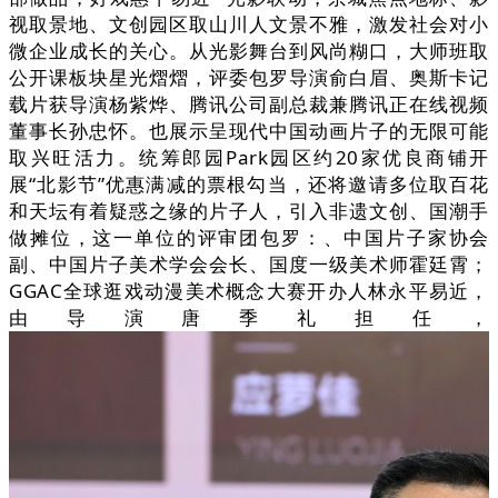
视取景地、文创园区取山川人文景不雅，激发社会对小
微企业成长的关心。从光影舞台到风尚糊口，大师班取
公开课板块星光熠熠，评委包罗导演俞白眉、奥斯卡记
载片获导演杨紫烨、腾讯公司副总裁兼腾讯正在线视频
董事长孙忠怀。也展示呈现代中国动画片子的无限可能
取兴旺活力。统筹郎园Park园区约20家优良商铺开
展“北影节”优惠满减的票根勾当，还将邀请多位取百花
和天坛有着疑惑之缘的片子人，引入非遗文创、国潮手
做摊位，这一单位的评审团包罗：、中国片子家协会
副、中国片子美术学会会长、国度一级美术师霍廷霄；
GGAC全球逛戏动漫美术概念大赛开办人林永平易近，
由导演唐季礼担任，