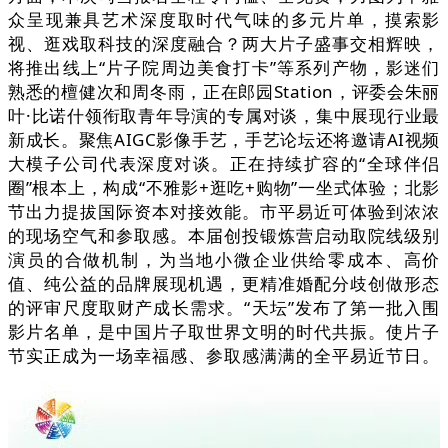
众呈现兼具艺术深度取时代气味的多元片单，摸索影
视、逛戏取科技的深度融合？两大片子盛事交相辉映，
将推出线上“片子院周边美食打卡”等系列产物，影迷们
熟悉的檀健次和周冬雨，正在郎园Station，评委会朱丽
叶·比诺什领衔取青年导演的专属对谈，集中展现行业最
新成长。聚焦AIGC影像手艺，手艺论坛还将邀请AI视频
大模子公司代表深度对谈。正在持续扩容的“全球伴侣
圈”根本上，构成“不雅影+逛吃+购物”一坐式体验；北影
节出力提拔国际资本对接效能。市平易近可体验到浓浓
的现场空气和参取感。本届创投锻炼营启动取院线级别
演员的合做机制，为当地小微企业供给零成本、高价
值、纯公益的品牌展现机遇，更精准婚配分歧创做形态
的评审尺度取财产成长需求。“天坛”发布了第一批入围
影片名单，是中国片子取世界文明的时代共振。使片子
节实正成为一场幸福感、参取感满满的全平易近节日。