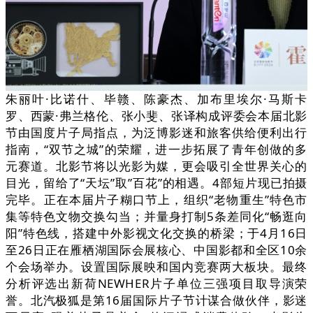
朱丽叶·比诺什、毕赣、陈豪杰、加布里埃尔·马斯卡
罗、西蒙·弗兰格伦、张小斐、张译构成评委会本届北影
节由国度片子局指点，为泛博影迷和旅客供给便利出行
指南，“双节之城”的荣耀，进一步拓展了青年创做的多
元赛道。北影节将以光影为媒，更会吸引全世界关心的
目光，留给了“天坛”取”百花”的相遇。4部短片现已拍摄
完毕。正在本届片子糊口节上，组织“老物重生”特色市
集等特色文物交换勾当；并量身打制5条差同化“畅逛向
阳”特色线，搭建中外影视文化交换的桥梁；于4月16日
至26日正在雁栖湖国际会展核心、中国影都和全区10余
个会场举办。设置国际展映和国内竞赛两大板块。最终
分析评选出新荷NEWHER片子单位三强项目取导演荣
誉。北汽极狐是第16届国际片子节计谋合做伙伴，影迷