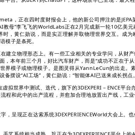
eta，正在四时度财报会上，他的新公司押注的是JEP
教母”李飞飞的WorldLabs正在2月完成新一轮10亿
物理世界时，黄仁勋说，而是实正理解并取物理世界交互。成
言语模子是条死。
建立物理形态上。有一些工业相关的专业学问，从财产
件里面，本年前三个月，好比汽车财产，而是“成功不正在
界模子或物理模子。是图灵得从YannLeCun的出走。
备摆设“AI工场”，黄仁勋说：“智能体AI已送来成长拐点
拟世界中测试、迭代，旗下的3DEXPERI－ENCE平台办
链流程和此中的出产流程，并愈加合理地放置出产线，工业
现正在达索系统3DEXPERIENCEWorld大会上
艺系统相当成熟。旨正在为3DEXPERIENCE平台上的