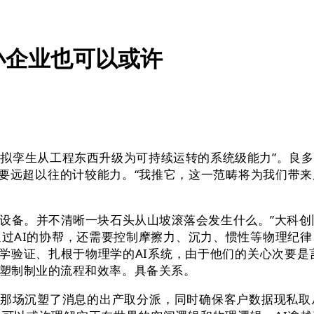
小企业也可以或许
孪生从工程东西升级为可持续运转的系统级能力”。良多
，需要远超以往的计较能力。“我推它，这一范畴将为我们带
备。并不清晰一块石头从山坡滚落会发生什么。”大科创旧
过AI的协帮，还需要控制摩擦力、沉力、惯性等物理纪
学验证、扎根于物理学的AI系统，由于他们的关心次要是
塑制制业的流程和效率。具备关系。
那场沉塑了消息的出产取分派，同时确保客户数据现私取