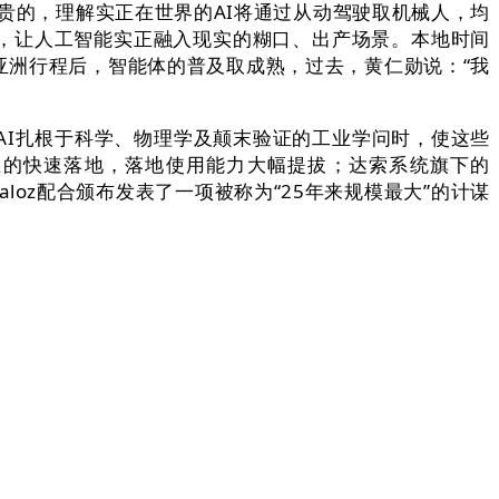
的，理解实正在世界的AI将通过从动驾驶取机械人，均
，让人工智能实正融入现实的糊口、出产场景。本地时间
亚洲行程后，智能体的普及取成熟，过去，黄仁勋说：“我
AI扎根于科学、物理学及颠末验证的工业学问时，使这些
行业的快速落地，落地使用能力大幅提拔；达索系统旗下的
Daloz配合颁布发表了一项被称为“25年来规模最大”的计谋